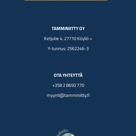
TAMMINIITTY OY
Ketjutie 4, 27710 Köyliö »
Y-tunnus: 2562246-3
OTA YHTEYTTÄ
+358 2 8650 770
myynti@tamminiitty.fi