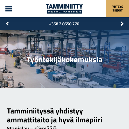
YHTEYS
TIEDOT
+358 2 8650 770
Työntekijäkokemuksia
Tamminiityssä yhdistyy
ammattitaito ja hyvä ilmapiiri
Stanislav – särmääjä