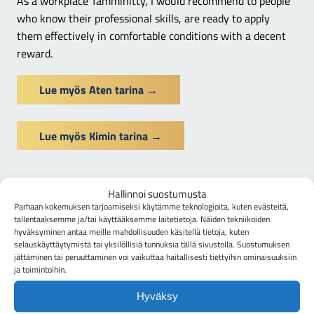
As a workplace Tamminitty, I would recommend to people
who know their professional skills, are ready to apply
them effectively in comfortable conditions with a decent
reward.
Lue myös Aten tarina
→
Lue myös Kimin tarina
→
Hallinnoi suostumusta
Parhaan kokemuksen tarjoamiseksi käytämme teknologioita, kuten evästeitä,
tallentaaksemme ja/tai käyttääksemme laitetietoja. Näiden tekniikoiden
hyväksyminen antaa meille mahdollisuuden käsitellä tietoja, kuten
selauskäyttäytymistä tai yksilöllisiä tunnuksia tällä sivustolla. Suostumuksen
jättäminen tai peruuttaminen voi vaikuttaa haitallisesti tiettyihin ominaisuuksiin
ja toimintoihin.
Haluatko sinäkin kasvaa osaksi
Hyväksy