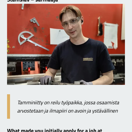
Tamminiitty on reilu työpaikka, jossa osaamista
arvostetaan ja ilmapiiri on avoin ja ystävällinen
What made you initially apply for a job at