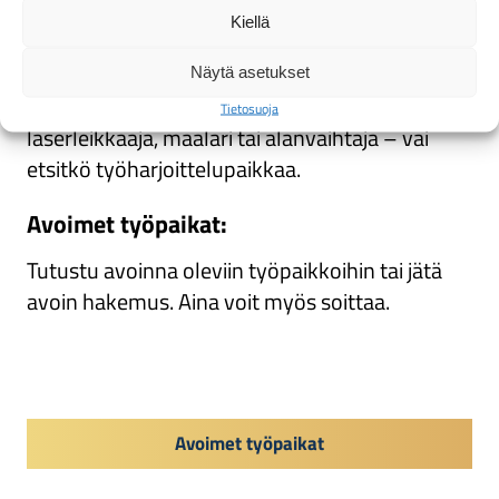
Tamminiityn porukkaa? Tutustu
Kiellä
avoimiin työpaikkoihimme!
Näytä asetukset
Oletko koneistaja, hitsaaja, särmääjä,
Tietosuoja
laserleikkaaja, maalari tai alanvaihtaja – vai
etsitkö työharjoittelupaikkaa.
Avoimet työpaikat:
Tutustu avoinna oleviin työpaikkoihin tai jätä
avoin hakemus. Aina voit myös soittaa.
Avoimet työpaikat