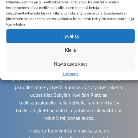
tallentaaksemme ja/tai käyttääksemme laitetietoja. Näiden tekniikoiden
sopimusvalmistus-, esikäsittely- ja
hyväksyminen antaa meille mahdollisuuden käsitellä tietoja, kuten
osavalmistuspalveluita tuottava alihankinta- ja
selauskäyttäytymistä tai yksilöllisiä tunnuksia tällä sivustolla. Suostumuksen
jättäminen tai peruuttaminen voi vaikuttaa haitallisesti tiettyihin ominaisuuksiin ja
asiantuntijayritys. Erikoisosaamistamme ovat
toimintoihin.
laserteknologia, särmäys, koneistus, hitsaus sekä
muut esikäsittelypalvelut.
Hyväksy
Olemme toimineet vuodesta 2014 asti, mutta
Kiellä
Tamminiitty Oy:n juuret ulottuvat pidemmälle. Vuonna
1996 perustimme metallialan alihankintayrityksen
Näytä asetukset
Tamminiitty-nimen alle. Vuosituhannen vaihteen
Tietosuoja
jälkeen uutena teknologiana mukaan tuli laserleikkaus
ja uudistimme yritystä. Vuonna 2017 yritys rakensi
uudet tilat Säkylän Köyliöön Ristolan
teollisuusalueelle. Tällä hetkellä Tamminiitty Oy
työllistää yli 30 henkilöä ja yrityksen liikevaihto on
reilut 5 miljoonaa euroa.
Historia Tamminiitty nimen takana on