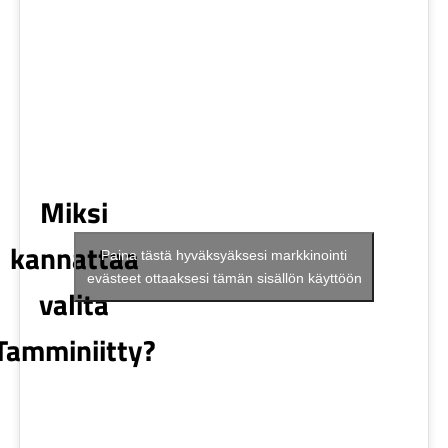
Miksi
kannattaa
Paina tästä hyväksyäksesi markkinointi
evästeet ottaaksesi tämän sisällön käyttöön
valita
Tamminiitty?