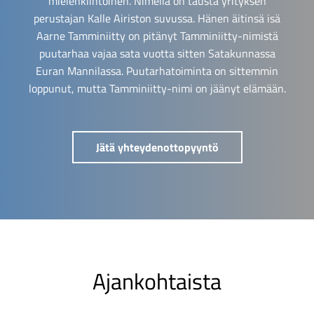
mielenkiintoinen. Nimellä on tausta yrityksen
perustajan Kalle Airiston suvussa. Hänen äitinsä isä
Aarne Tamminiitty on pitänyt Tamminiitty-nimistä
puutarhaa vajaa sata vuotta sitten Satakunnassa
Euran Mannilassa. Puutarhatoiminta on sittemmin
loppunut, mutta Tamminiitty-nimi on jäänyt elämään.
Jätä yhteydenottopyyntö
Ajankohtaista