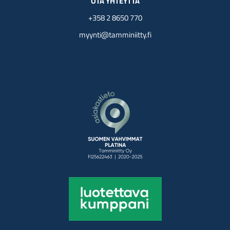
OTA YHTEYTTÄ
+358 2 8650 770
myynti@tamminiitty.fi