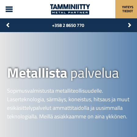
YHTEYS
TIEDOT
+358 2 8650 770
Metallista
palvelua
Sopimusvalmistusta metalliteollisuudelle.
Laserteknologia, särmäys, koneistus, hitsaus ja muut
esikäsittelypalvelut ammattitaidolla ja uusimmalla
teknologialla. Meillä asiakkaamme on aina ykkönen.