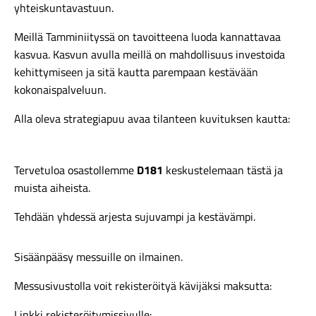
yhteiskuntavastuun.
Meillä Tamminiityssä on tavoitteena luoda kannattavaa
kasvua. Kasvun avulla meillä on mahdollisuus investoida
kehittymiseen ja sitä kautta parempaan kestävään
kokonaispalveluun.
Alla oleva strategiapuu avaa tilanteen kuvituksen kautta:
Tervetuloa osastollemme
D181
keskustelemaan tästä ja
muista aiheista.
Tehdään yhdessä arjesta sujuvampi ja kestävämpi.
Sisäänpääsy messuille on ilmainen.
Messusivustolla voit rekisteröityä kävijäksi maksutta:
Linkki rekisteröitymissivulle: