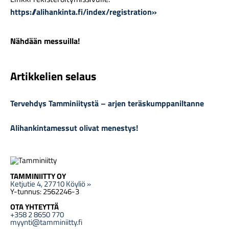
https://alihankinta.fi/index/registration»
Nähdään messuilla!
Artikkelien selaus
Tervehdys Tamminiitystä – arjen teräskumppaniltanne
Alihankintamessut olivat menestys!
TAMMINIITTY OY
Ketjutie 4, 27710 Köyliö »
Y-tunnus: 2562246-3
OTA YHTEYTTÄ
+358 2 8650 770
myynti@tamminiitty.fi