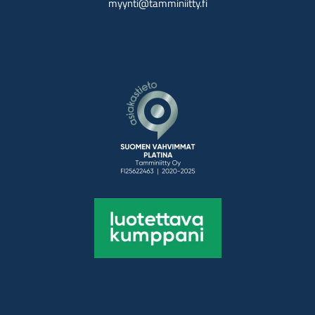
myynti@tamminiitty.fi