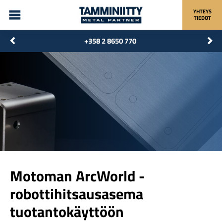
YHTEYS
TIEDOT
+358 2 8650 770
Motoman ArcWorld -
robottihitsausasema
tuotantokäyttöön