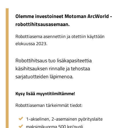
Olemme investoineet Motoman ArcWorld -
robottihitsausasemaan.
Robottiasema asennettiin ja otettiin käyttöön
elokuussa 2023.
Robottihitsaus tuo lisäkapasiteettia
käsihitsauksen rinnalle ja tehostaa
sarjatuotteiden läpimenoa.
Kysy lisää myyntitiimiltämme!
Robottiaseman tärkeimmät tiedot:
1-akselinen, 2-asemainen pyörityslaite
maksimikuorma 500 kg/puoli